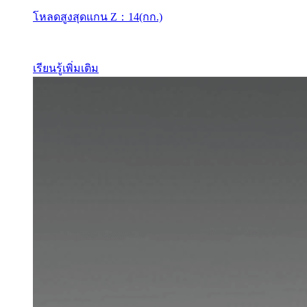
โหลดสูงสุดแกน Z：14(กก.)
เรียนรู้เพิ่มเติม