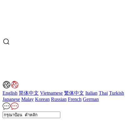
English
简体中文
Vietnamese
繁体中文
Italian
Thai
Turkish
Japanese
Malay
Korean
Russian
French
German