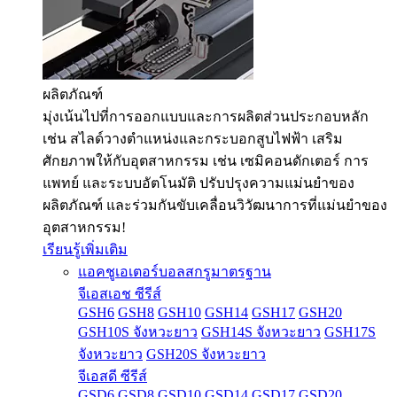
ผลิตภัณฑ์
มุ่งเน้นไปที่การออกแบบและการผลิตส่วนประกอบหลัก
เช่น สไลด์วางตำแหน่งและกระบอกสูบไฟฟ้า เสริม
ศักยภาพให้กับอุตสาหกรรม เช่น เซมิคอนดักเตอร์ การ
แพทย์ และระบบอัตโนมัติ ปรับปรุงความแม่นยำของ
ผลิตภัณฑ์ และร่วมกันขับเคลื่อนวิวัฒนาการที่แม่นยำของ
อุตสาหกรรม!
เรียนรู้เพิ่มเติม
แอคชูเอเตอร์บอลสกรูมาตรฐาน
จีเอสเอช ซีรีส์
GSH6
GSH8
GSH10
GSH14
GSH17
GSH20
GSH10S จังหวะยาว
GSH14S จังหวะยาว
GSH17S
จังหวะยาว
GSH20S จังหวะยาว
จีเอสดี ซีรีส์
GSD6
GSD8
GSD10
GSD14
GSD17
GSD20