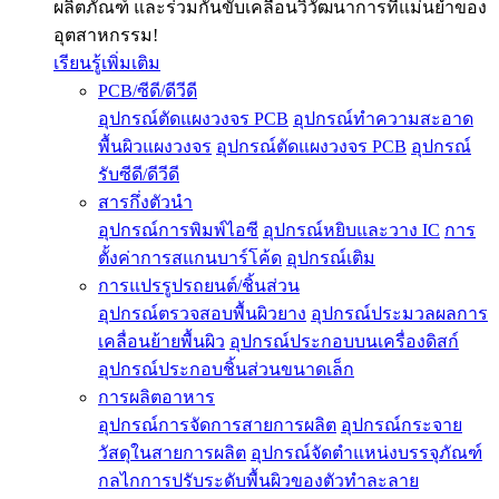
ผลิตภัณฑ์ และร่วมกันขับเคลื่อนวิวัฒนาการที่แม่นยำของ
อุตสาหกรรม!
เรียนรู้เพิ่มเติม
PCB/ซีดี/ดีวีดี
อุปกรณ์ตัดแผงวงจร PCB
อุปกรณ์ทำความสะอาด
พื้นผิวแผงวงจร
อุปกรณ์ตัดแผงวงจร PCB
อุปกรณ์
รับซีดี/ดีวีดี
สารกึ่งตัวนำ
อุปกรณ์การพิมพ์ไอซี
อุปกรณ์หยิบและวาง IC
การ
ตั้งค่าการสแกนบาร์โค้ด
อุปกรณ์เติม
การแปรรูปรถยนต์/ชิ้นส่วน
อุปกรณ์ตรวจสอบพื้นผิวยาง
อุปกรณ์ประมวลผลการ
เคลื่อนย้ายพื้นผิว
อุปกรณ์ประกอบบนเครื่องดิสก์
อุปกรณ์ประกอบชิ้นส่วนขนาดเล็ก
การผลิตอาหาร
อุปกรณ์การจัดการสายการผลิต
อุปกรณ์กระจาย
วัสดุในสายการผลิต
อุปกรณ์จัดตำแหน่งบรรจุภัณฑ์
กลไกการปรับระดับพื้นผิวของตัวทำละลาย