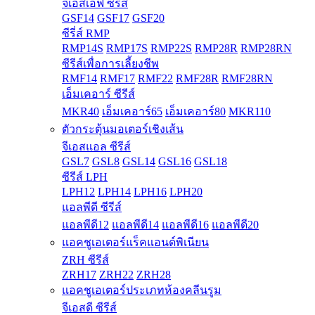
จีเอสเอฟ ซีรีส์
GSF14
GSF17
GSF20
ซีรี่ส์ RMP
RMP14S
RMP17S
RMP22S
RMP28R
RMP28RN
ซีรีส์เพื่อการเลี้ยงชีพ
RMF14
RMF17
RMF22
RMF28R
RMF28RN
เอ็มเคอาร์ ซีรีส์
MKR40
เอ็มเคอาร์65
เอ็มเคอาร์80
MKR110
ตัวกระตุ้นมอเตอร์เชิงเส้น
จีเอสแอล ซีรีส์
GSL7
GSL8
GSL14
GSL16
GSL18
ซีรีส์ LPH
LPH12
LPH14
LPH16
LPH20
แอลพีดี ซีรีส์
แอลพีดี12
แอลพีดี14
แอลพีดี16
แอลพีดี20
แอคชูเอเตอร์แร็คแอนด์พิเนียน
ZRH ซีรีส์
ZRH17
ZRH22
ZRH28
แอคชูเอเตอร์ประเภทห้องคลีนรูม
จีเอสดี ซีรีส์