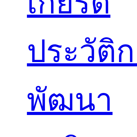
เกียรติ
ประวัติ
พัฒนา