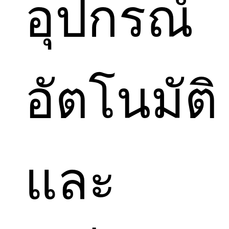
อุปกรณ์
อัตโนมัติ
และ