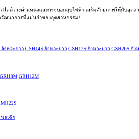
 สไลด์วางตำแหน่งและกระบอกสูบไฟฟ้า เสริมศักยภาพให้กับอุตสา
วิวัฒนาการที่แม่นยำของอุตสาหกรรม!
 จังหวะยาว
GSH14S จังหวะยาว
GSH17S จังหวะยาว
GSH20S จัง
GRH8M
GRH12M
RMH22S
มาเลเซีย