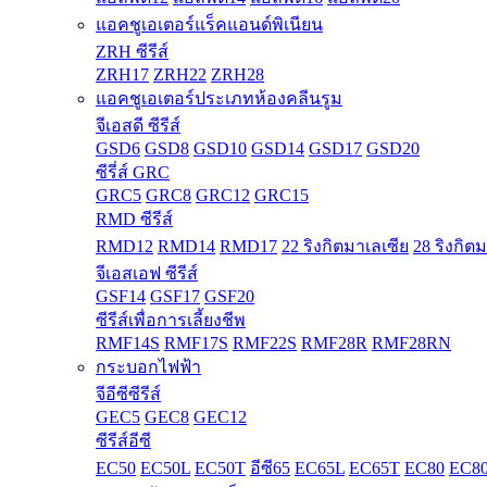
แอคชูเอเตอร์แร็คแอนด์พิเนียน
ZRH ซีรีส์
ZRH17
ZRH22
ZRH28
แอคชูเอเตอร์ประเภทห้องคลีนรูม
จีเอสดี ซีรีส์
GSD6
GSD8
GSD10
GSD14
GSD17
GSD20
ซีรี่ส์ GRC
GRC5
GRC8
GRC12
GRC15
RMD ซีรีส์
RMD12
RMD14
RMD17
22 ริงกิตมาเลเซีย
28 ริงกิต
จีเอสเอฟ ซีรีส์
GSF14
GSF17
GSF20
ซีรีส์เพื่อการเลี้ยงชีพ
RMF14S
RMF17S
RMF22S
RMF28R
RMF28RN
กระบอกไฟฟ้า
จีอีซีซีรีส์
GEC5
GEC8
GEC12
ซีรีส์อีซี
EC50
EC50L
EC50T
อีซี65
EC65L
EC65T
EC80
EC8