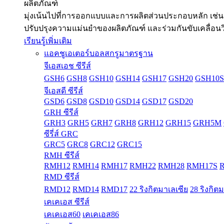
ผลิตภัณฑ์
มุ่งเน้นไปที่การออกแบบและการผลิตส่วนประกอบหลัก เช่น
ปรับปรุงความแม่นยำของผลิตภัณฑ์ และร่วมกันขับเคลื่อน
เรียนรู้เพิ่มเติม
แอคชูเอเตอร์บอลสกรูมาตรฐาน
จีเอสเอช ซีรีส์
GSH6
GSH8
GSH10
GSH14
GSH17
GSH20
GSH10S
จีเอสดี ซีรีส์
GSD6
GSD8
GSD10
GSD14
GSD17
GSD20
GRH ซีรีส์
GRH3
GRH5
GRH7
GRH8
GRH12
GRH15
GRH5M
ซีรี่ส์ GRC
GRC5
GRC8
GRC12
GRC15
RMH ซีรีส์
RMH12
RMH14
RMH17
RMH22
RMH28
RMH17S
RMD ซีรีส์
RMD12
RMD14
RMD17
22 ริงกิตมาเลเซีย
28 ริงกิต
เคเคเอส ซีรีส์
เคเคเอส60
เคเคเอส86