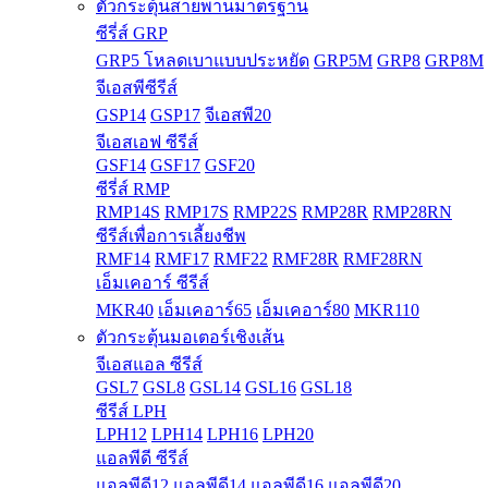
ตัวกระตุ้นสายพานมาตรฐาน
ซีรี่ส์ GRP
GRP5 โหลดเบาแบบประหยัด
GRP5M
GRP8
GRP8M
จีเอสพีซีรีส์
GSP14
GSP17
จีเอสพี20
จีเอสเอฟ ซีรีส์
GSF14
GSF17
GSF20
ซีรี่ส์ RMP
RMP14S
RMP17S
RMP22S
RMP28R
RMP28RN
ซีรีส์เพื่อการเลี้ยงชีพ
RMF14
RMF17
RMF22
RMF28R
RMF28RN
เอ็มเคอาร์ ซีรีส์
MKR40
เอ็มเคอาร์65
เอ็มเคอาร์80
MKR110
ตัวกระตุ้นมอเตอร์เชิงเส้น
จีเอสแอล ซีรีส์
GSL7
GSL8
GSL14
GSL16
GSL18
ซีรีส์ LPH
LPH12
LPH14
LPH16
LPH20
แอลพีดี ซีรีส์
แอลพีดี12
แอลพีดี14
แอลพีดี16
แอลพีดี20