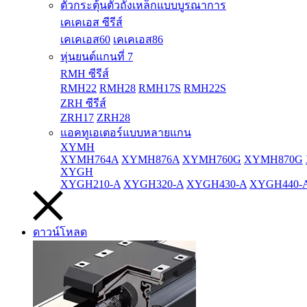
ตัวกระตุ้นตัวถังเหล็กแบบบูรณาการ
เคเคเอส ซีรีส์
เคเคเอส60
เคเคเอส86
หุ่นยนต์แกนที่ 7
RMH ซีรีส์
RMH22
RMH28
RMH17S
RMH22S
ZRH ซีรีส์
ZRH17
ZRH28
แอคทูเอเตอร์แบบหลายแกน
XYMH
XYMH764A
XYMH876A
XYMH760G
XYMH870G
XYGH
XYGH210-A
XYGH320-A
XYGH430-A
XYGH440-
ดาวน์โหลด