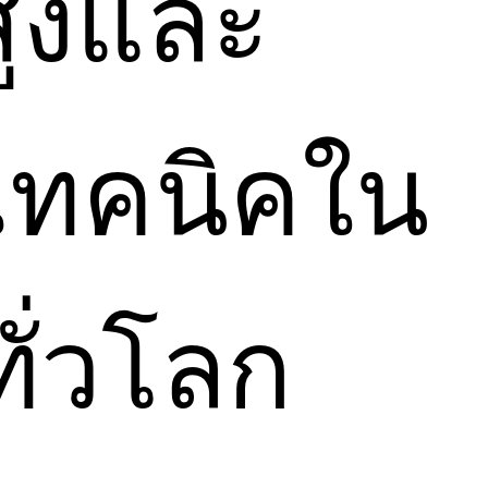
สูงและ
งเทคนิคใน
ทั่วโลก