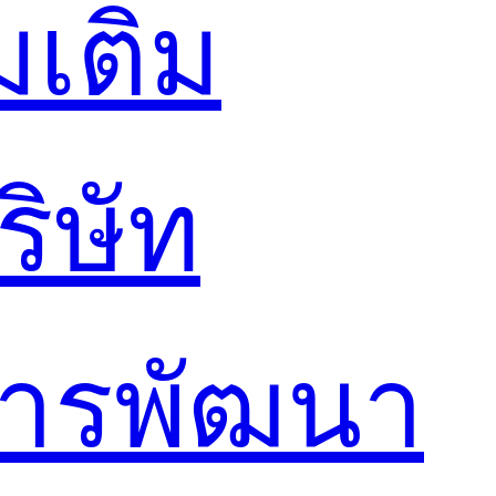
่มเติม
ริษัท
การพัฒนา