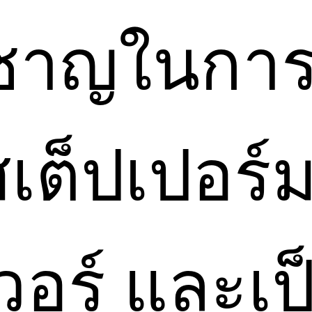
วชาญในการ
เต็ปเปอร์ม
อร์ และเป