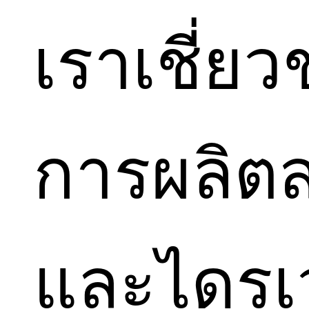
เราเชี่ย
การผลิตส
และไดรเว