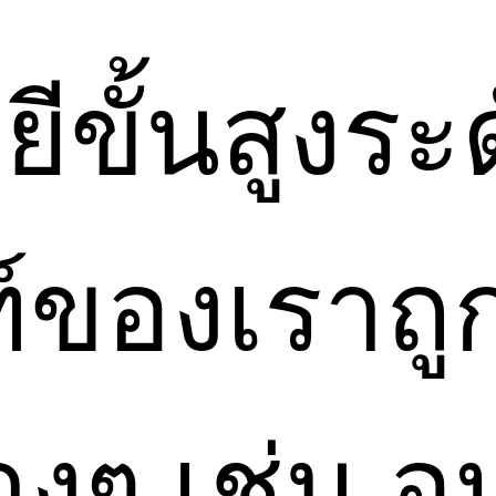
ีขั้นสูงระ
์ของเราถู
างๆ เช่น อ