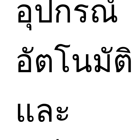
อุปกรณ์
อัตโนมัติ
และ