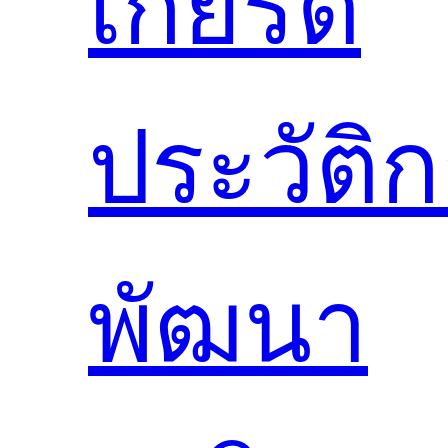
เกียรติ
ประวัติ
พัฒนา